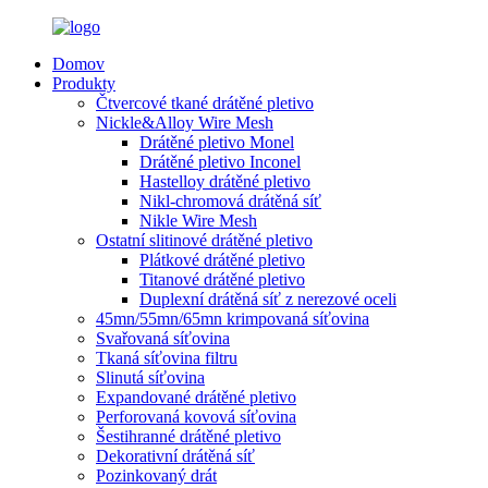
Domov
Produkty
Čtvercové tkané drátěné pletivo
Nickle&Alloy Wire Mesh
Drátěné pletivo Monel
Drátěné pletivo Inconel
Hastelloy drátěné pletivo
Nikl-chromová drátěná síť
Nikle Wire Mesh
Ostatní slitinové drátěné pletivo
Plátkové drátěné pletivo
Titanové drátěné pletivo
Duplexní drátěná síť z nerezové oceli
45mn/55mn/65mn krimpovaná síťovina
Svařovaná síťovina
Tkaná síťovina filtru
Slinutá síťovina
Expandované drátěné pletivo
Perforovaná kovová síťovina
Šestihranné drátěné pletivo
Dekorativní drátěná síť
Pozinkovaný drát