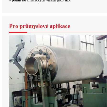
v průmyslu chemických vláken jako síto.
Pro průmyslové aplikace