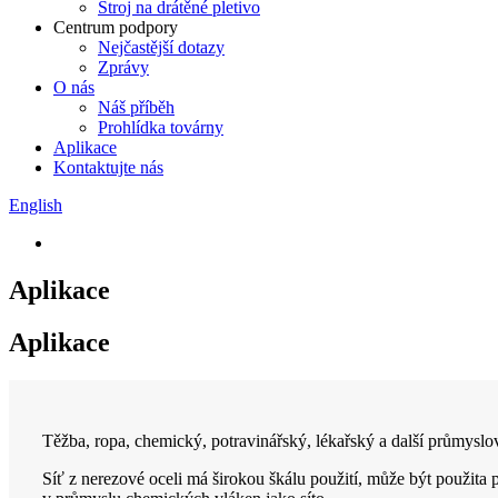
Stroj na drátěné pletivo
Centrum podpory
Nejčastější dotazy
Zprávy
O nás
Náš příběh
Prohlídka továrny
Aplikace
Kontaktujte nás
English
Aplikace
Aplikace
Těžba, ropa, chemický, potravinářský, lékařský a další průmyslo
Síť z nerezové oceli má širokou škálu použití, může být použita 