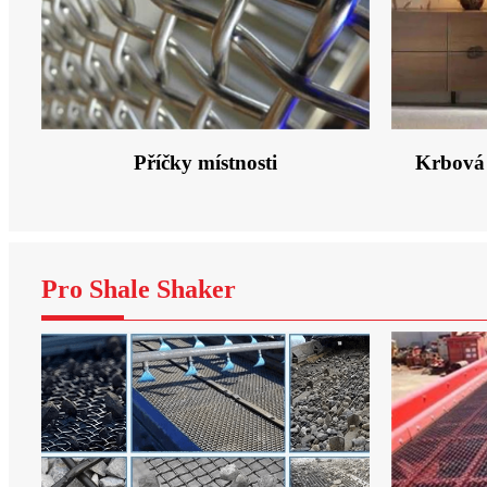
Příčky místnosti
Krbová 
Pro Shale Shaker