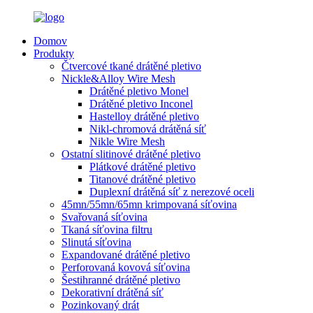
Domov
Produkty
Čtvercové tkané drátěné pletivo
Nickle&Alloy Wire Mesh
Drátěné pletivo Monel
Drátěné pletivo Inconel
Hastelloy drátěné pletivo
Nikl-chromová drátěná síť
Nikle Wire Mesh
Ostatní slitinové drátěné pletivo
Plátkové drátěné pletivo
Titanové drátěné pletivo
Duplexní drátěná síť z nerezové oceli
45mn/55mn/65mn krimpovaná síťovina
Svařovaná síťovina
Tkaná síťovina filtru
Slinutá síťovina
Expandované drátěné pletivo
Perforovaná kovová síťovina
Šestihranné drátěné pletivo
Dekorativní drátěná síť
Pozinkovaný drát