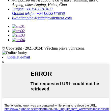
Adresa:
100 metrů západně od vesnice Nanhulin, město
Anping, okres Anping, Hebei, Čína
Telefon:
+8615032163621
Mobilní telefon:
+8618233115050
E-mail
anping@sailaigewiremesh.com
© Copyright - 2021-2024: Všechna práva vyhrazena.
Odeslat e-mail
x