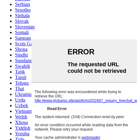
Serbian
Sesotho
Sinhala
Slovak
Slovenian
Somali
Samoan
Scots Gaelic
Shona
Sindhi
Sundanese
Swahili
Tajik
Tamil
Telugu
Thai
Ukrainian
Urdu
Uzbek
Vietnamese
Welsh
Xhosa
Yiddish
Yoruba
Zulu