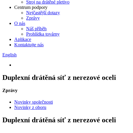
Stroj na drátěné pletivo
Centrum podpory
Nejčastější dotazy
Zprávy
O nás
Náš příběh
Prohlídka továrny
Aplikace
Kontaktujte nás
English
Duplexní drátěná síť z nerezové oceli
Zprávy
Novinky společnosti
Novinky z oboru
Duplexní drátěná síť z nerezové oceli